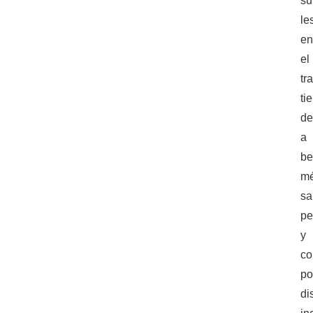
su
le
e
el
tr
ti
de
a
be
mé
sa
pe
y
co
po
di