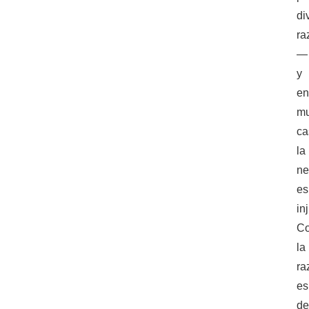
di
ra
—
y
e
m
ca
la
ne
es
in
Co
la
ra
es
d