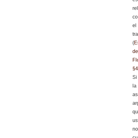
re
co
el
tr
(
E
d
Fl
§4
Si
la
as
ar
q
us
n
cu