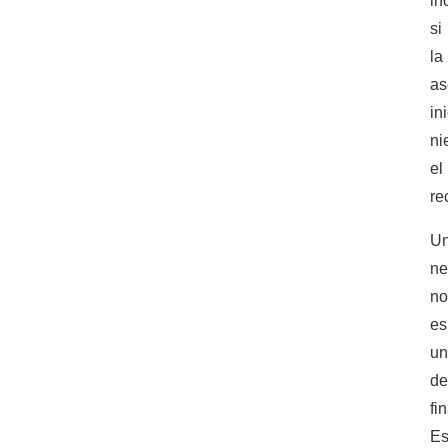
in
si
la
as
in
ni
el
re
U
ne
n
es
u
de
fin
E