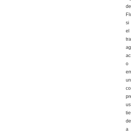
d
Fl
si
el
tr
ag
ac
o
e
u
co
pr
us
ti
de
a