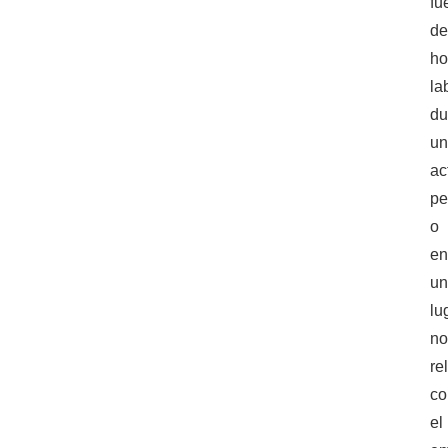
fu
de
ho
la
du
u
ac
pe
o
e
u
lu
n
re
co
el