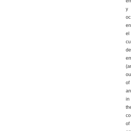
em
y
oc
e
el
cu
de
em
(a
ou
of
a
in
th
co
of