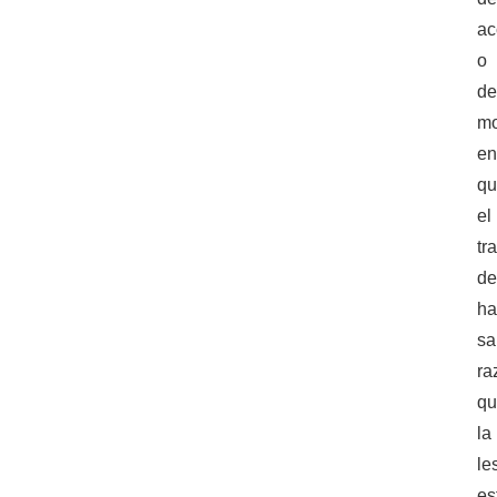
ac
o
de
m
e
q
el
tr
de
ha
sa
ra
q
la
le
es