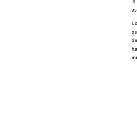
la
as
L
q
d
ha
in