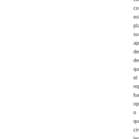
co
es
pl
su
ap
d
de
q
el
re
fu
op
o
q
ci
le