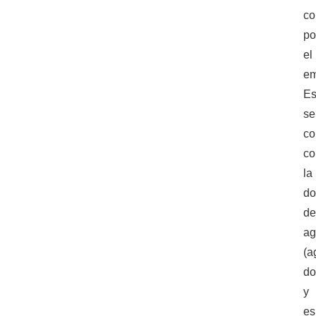
co
po
el
em
Es
se
co
c
la
do
d
ag
(a
do
y
es