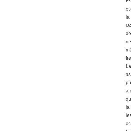
Es
es
la
ra
d
ne
m
fr
L
as
p
ar
q
la
le
oc