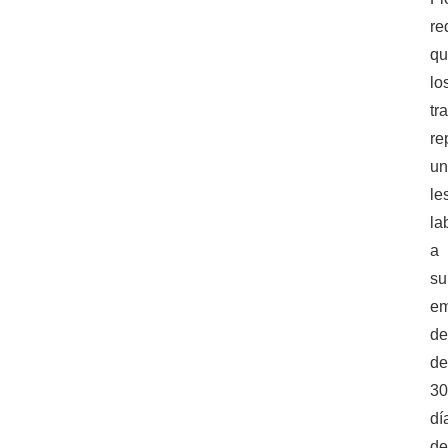
re
q
lo
tr
re
u
le
la
a
su
em
de
d
3
dí
de