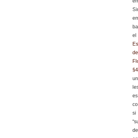
em
Si
em
ba
el
Es
d
Fl
§4
u
le
es
co
si
“s
de