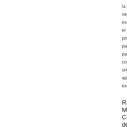
la
ne
es
el
pr
pa
pa
co
u
ap
ex
R
M
C
d