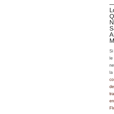
L
Q
N
S
A
M
Si
le
ne
la
co
d
tr
e
Fl