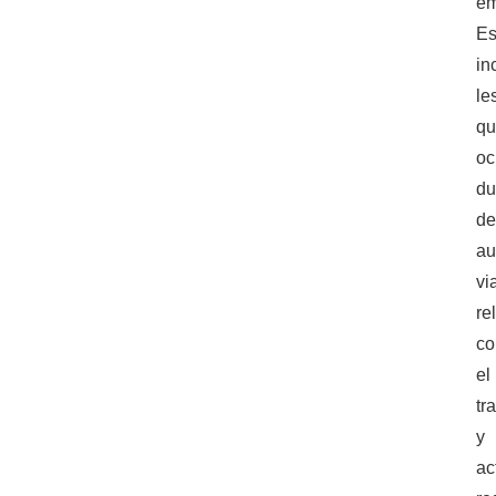
em
Es
in
le
q
oc
du
de
au
vi
re
co
el
tr
y
ac